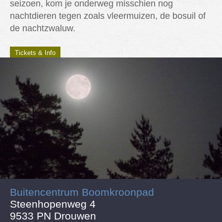
seizoen, kom je onderweg misschien nog
nachtdieren tegen zoals vleermuizen, de bosuil of
de nachtzwaluw.
Tickets & Info
Buitencentrum Boomkroonpad
Steenhopenweg 4
9533 PN Drouwen