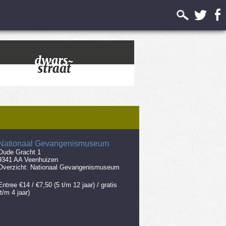
Nationaal Gevangenismuseum
Oude Gracht 1
9341 AA Veenhuizen
Overzicht:
Nationaal Gevangenismuseum
Entree €14 / €7,50 (5 t/m 12 jaar) / gratis
(t/m 4 jaar)