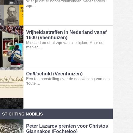
Wist je dat er honderdduizenden Nederlanders
zijn…
Vrijheidsstraffen in Nederland vanaf
1600 (Veenhuizen)
Misdaad en straf zijn van alle tijden. Maar de
manier…
On/t/schuld (Veenhuizen)
Een tentoonstelling over de doorwerking van een
‘foute’…
STICHTING NOBILIS
Peter Lazarov prenten voor Christos
Giannakos (Fochteloo)