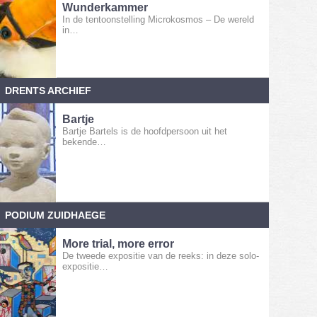
Wunderkammer
In de tentoonstelling Microkosmos – De wereld
in…
DRENTS ARCHIEF
Bartje
Bartje Bartels is de hoofdpersoon uit het
bekende…
PODIUM ZUIDHAEGE
More trial, more error
De tweede expositie van de reeks: in deze solo-
expositie…