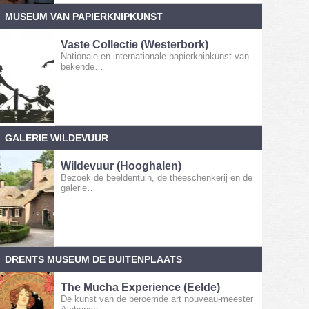
MUSEUM VAN PAPIERKNIPKUNST
Vaste Collectie (Westerbork)
Nationale en internationale papierknipkunst van
bekende…
GALERIE WILDEVUUR
Wildevuur (Hooghalen)
Bezoek de beeldentuin, de theeschenkerij en de
galerie…
DRENTS MUSEUM DE BUITENPLAATS
The Mucha Experience (Eelde)
De kunst van de beroemde art nouveau-meester