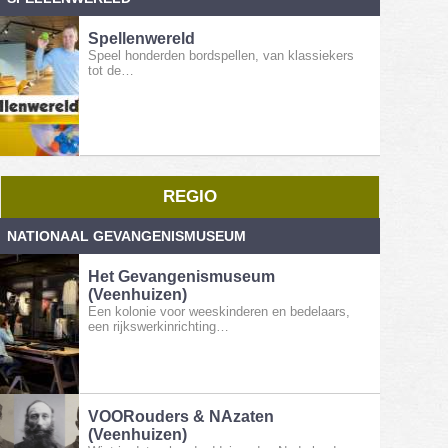
Spellenwereld
Speel honderden bordspellen, van klassiekers
tot de…
REGIO
NATIONAAL GEVANGENISMUSEUM
Het Gevangenismuseum
(Veenhuizen)
Een kolonie voor weeskinderen en bedelaars,
een rijkswerkinrichting…
VOORouders & NAzaten
(Veenhuizen)