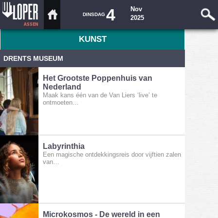
4
Nov
DINSDAG
2025
KUNST
DRENTS MUSEUM
Het Grootste Poppenhuis van
Nederland
Maak kans één van de Van Liers ‘live’ te
ontmoeten…
Labyrinthia
Een magische ontdekkingsreis door vijftien zalen
van…
Microkosmos - De wereld in een